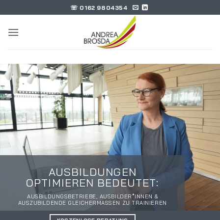
Zum
☏ 0162 9804354
Inhalt
springen
AUSBILDUNGEN
OPTIMIEREN BEDEUTET:
AUSBILDUNGSBETRIEBE, AUSBILDER*INNEN &
AUSZUBILDENDE GLEICHERMASSEN ZU TRAINIEREN