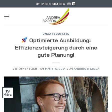
Zum
☏ 0162 9804354
Inhalt
springen
UNCATEGORIZED
Optimierte Ausbildung:
Effizienzsteigerung durch eine
gute Planung!
VERÖFFENTLICHT AM
MÄRZ 19, 2024
VON
ANDREA BROSDA
19
März