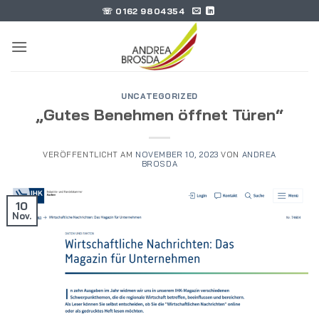
Zum
☏ 0162 9804354
Inhalt
springen
UNCATEGORIZED
„Gutes Benehmen öffnet Türen“
VERÖFFENTLICHT AM
NOVEMBER 10, 2023
VON
ANDREA
BROSDA
10
Nov.